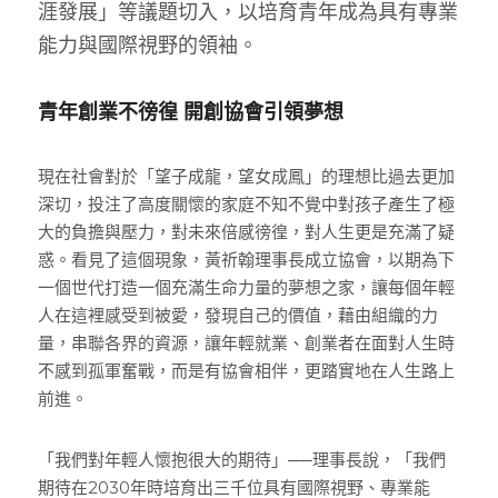
涯發展」等議題切入，以培育青年成為具有專業
能力與國際視野的領袖。
青年創業不徬徨 開創協會引領夢想
現在社會對於「望子成龍，望女成鳳」的理想比過去更加
深切，投注了高度關懷的家庭不知不覺中對孩子產生了極
大的負擔與壓力，對未來倍感徬徨，對人生更是充滿了疑
惑。看見了這個現象，黃祈翰理事長成立協會，以期為下
一個世代打造一個充滿生命力量的夢想之家，讓每個年輕
人在這裡感受到被愛，發現自己的價值，藉由組織的力
量，串聯各界的資源，讓年輕就業、創業者在面對人生時
不感到孤軍奮戰，而是有協會相伴，更踏實地在人生路上
前進。
「我們對年輕人懷抱很大的期待」──理事長說，「我們
期待在2030年時培育出三千位具有國際視野、專業能