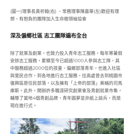
(圖一)理事長黃祈翰(右) 、常務理事陳嘉華(左)歡迎有理
想、有抱負的團隊加入生命樹領袖協會
深及偏鄉社區 志工團隊遍布全台
除了就業及創業，也致力投入青年志工服務，每年寒暑假
安排志工服務，累積至今已超過1000人參與志工隊，其
中服務超過2000位的孩童、偏鄉部落青年，也進入社區
與里民合作，到各地進行志工服務，往高處曾去到桃園市
復興區原住民部落，以及擁有「上帝的部落」美稱的司馬
庫斯。此外，開辦許多職涯研究創業會及青創就業市集，
輔導了當地4個青創品牌，青年圓夢並非紙上談兵，而是
現在進行式。