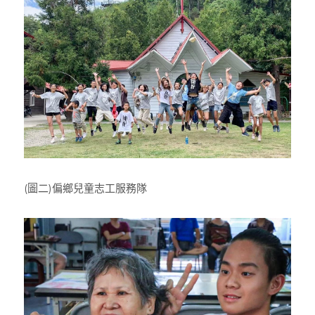
(圖二)偏鄉兒童志工服務隊